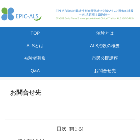
TOP
治験とは
ALSとは
ALS治験の概要
被験者募集
市民公開講座
Q&A
お問合せ先
お問合せ先
目次